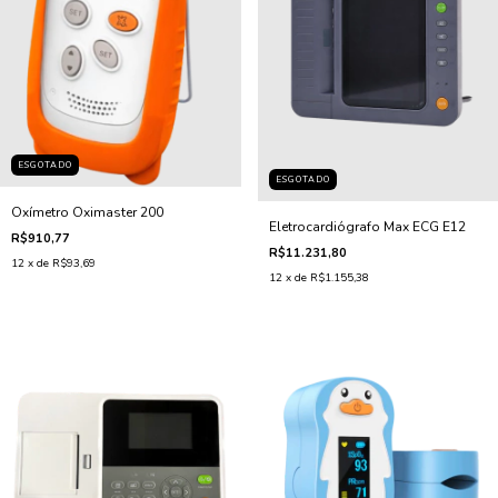
ESGOTADO
ESGOTADO
Oxímetro Oximaster 200
Eletrocardiógrafo Max ECG E12
R$910,77
R$11.231,80
12
x de
R$93,69
12
x de
R$1.155,38