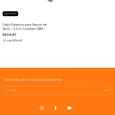
ESGOTADO
Cabo Extensor para Sensor de
SpO₂ – 2,2 m, Conector DB9,
Compatível com GE Datex
R$334,87
12
x de
R$34,45
CADASTRE-SE EM NOSSA NEWSLETTER!