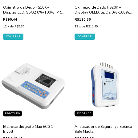
Oxímetro de Dedo FS10K –
Oxímetro de Dedo FS20K –
Display LED, SpO2 0%-100%, PR
Display OLED, SpO2 0%-100%,
25-250 bpm, Compacto
PR 25-250 bpm
R$90,44
R$110,86
12
x de
R$9,30
12
x de
R$11,40
ESGOTADO
ESGOTADO
Eletrocardiógrafo Max ECG 1
Analisador de Segurança Elétrica
Bivolt
Safe Master