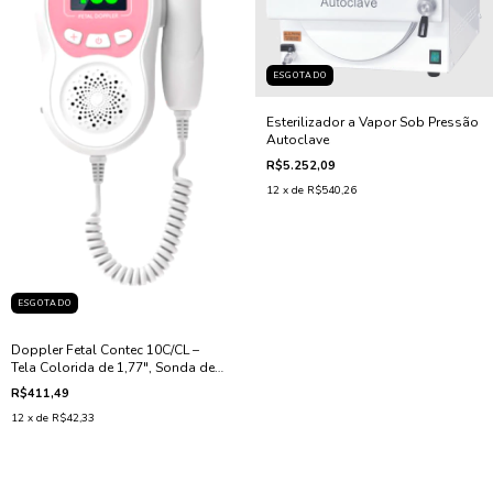
ESGOTADO
Esterilizador a Vapor Sob Pressão
Autoclave
R$5.252,09
12
x de
R$540,26
ESGOTADO
Doppler Fetal Contec 10C/CL –
Tela Colorida de 1,77", Sonda de
Alta Sensibilidade e Saída de
R$411,49
Áudio
12
x de
R$42,33