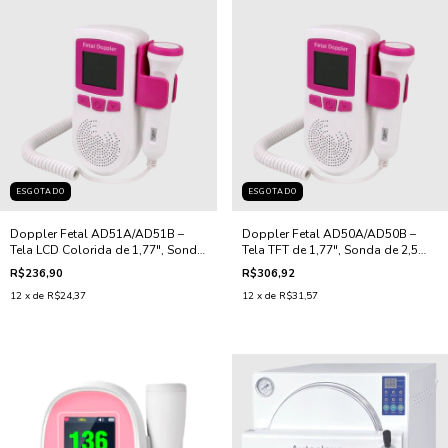
ESGOTADO
ESGOTADO
Doppler Fetal AD51A/AD51B –
Doppler Fetal AD50A/AD50B –
Tela LCD Colorida de 1,77", Sonda
Tela TFT de 1,77", Sonda de 2,5
de 2,5 MHz e Bateria Recarregável
MHz e Alta Precisão
R$236,90
R$306,92
12
x de
R$24,37
12
x de
R$31,57