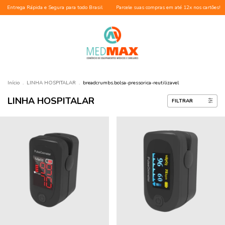
ápida e Segura para todo Brasil
Parcele suas compras em até 12x nos cartões!
Entrega 
Início
.
LINHA HOSPITALAR
.
breadcrumbs.bolsa-pressorica-reutilizavel
LINHA HOSPITALAR
FILTRAR