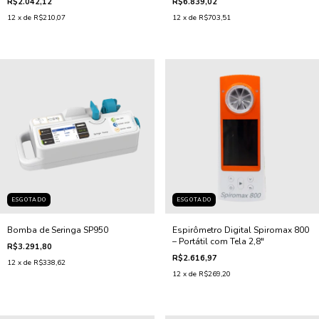
R$2.042,12
R$6.839,02
12
x de
R$210,07
12
x de
R$703,51
ESGOTADO
ESGOTADO
Bomba de Seringa SP950
Espirômetro Digital Spiromax 800
– Portátil com Tela 2,8"
R$3.291,80
R$2.616,97
12
x de
R$338,62
12
x de
R$269,20