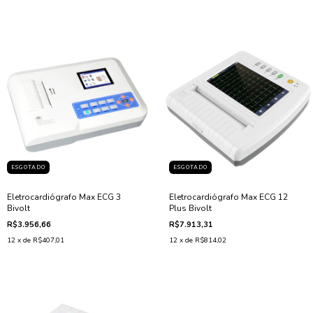
ESGOTADO
ESGOTADO
Eletrocardiógrafo Max ECG 3
Eletrocardiógrafo Max ECG 12
Bivolt
Plus Bivolt
R$3.956,66
R$7.913,31
12
x de
R$407,01
12
x de
R$814,02