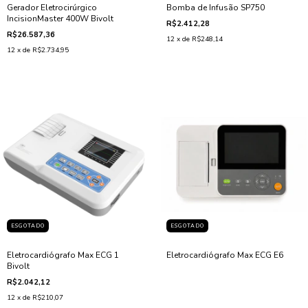
Gerador Eletrocirúrgico
Bomba de Infusão SP750
IncisionMaster 400W Bivolt
R$2.412,28
R$26.587,36
12
x de
R$248,14
12
x de
R$2.734,95
ESGOTADO
ESGOTADO
Eletrocardiógrafo Max ECG 1
Eletrocardiógrafo Max ECG E6
Bivolt
R$2.042,12
12
x de
R$210,07