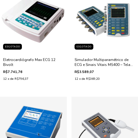
ESGOTADO
ESGOTADO
Eletrocardiógrafo Max ECG 12
Simulador Multiparamétrico de
Bivolt
ECG e Sinais Vitais MS400 – Tela
Touch 3,5"
R$7.741,76
R$3.589,07
12
x de
R$796,37
12
x de
R$369,20