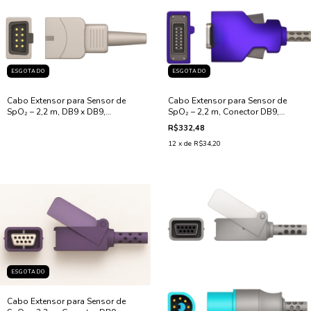
ESGOTADO
ESGOTADO
Cabo Extensor para Sensor de
Cabo Extensor para Sensor de
SpO₂ – 2,2 m, DB9 x DB9,
SpO₂ – 2,2 m, Conector DB9,
Compatível com Nellcor
Compatível com Nellcor OxiMax
R$332,48
DOC
12
x de
R$34,20
ESGOTADO
Cabo Extensor para Sensor de