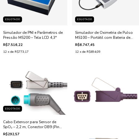
ESGOTADO
ESGOTADO
Simulador de PNI e Parâmetros de
Simulador de Oximetria de Pulso
Pressão MS200 – Tela LCD 4,3"
MS100 – Portátil com Bateria de
Lítio
R$7.516,22
R$6.747,45
12
x de
R$773,17
12
x de
R$694,09
ESGOTADO
Cabo Extensor para Sensor de
SpO₂ – 2,2 m, Conector DB9 (Pino
Redondo), Compatível com
R$292,57
Mindray KT-311