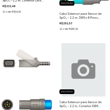
SpO₂ – 2,2 m, Conector DB9,
ESGOTADO
Compatível com GE Dash /
R$332,48
Marquette OxiMax
12
x de
R$34,20
Cabo Extensor para Sensor de
SpO₂ – 2,2 m, DB9 x 8 Pinos,
Compatível com Philips
R$292,57
12
x de
R$30,10
ESGOTADO
Cabo Extensor para Sensor de
SpO₂ – 2,2 m, Conector DB9,
Compatível com GE Marquette