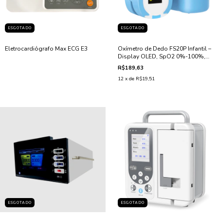
ESGOTADO
ESGOTADO
Eletrocardiógrafo Max ECG E3
Oxímetro de Dedo FS20P Infantil –
Display OLED, SpO2 0%-100%,
Alta Precisão
R$189,63
12
x de
R$19,51
ESGOTADO
ESGOTADO