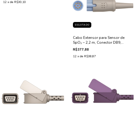
12
x de
R$30,10
ESGOTADO
Cabo Extensor para Sensor de
SpO₂ – 2,2 m, Conector DB9,
Compatível com Dräger OxiMax
R$377,88
12
x de
R$38,87