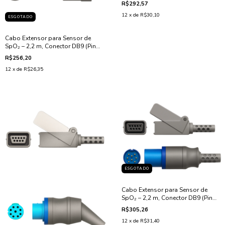
R$292,57
12
x de
R$30,10
ESGOTADO
Cabo Extensor para Sensor de
SpO₂ – 2,2 m, Conector DB9 (Pino
Redondo), Compatível com
R$256,20
Mindray MEC 1000
12
x de
R$26,35
ESGOTADO
Cabo Extensor para Sensor de
SpO₂ – 2,2 m, Conector DB9 (Pino
Redondo), Compatível com
R$305,26
Dräger
12
x de
R$31,40